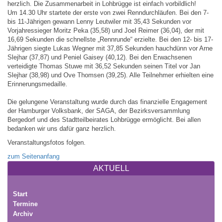
herzlich. Die Zusammenarbeit in Lohbrügge ist einfach vorbildlich!
Um 14.30 Uhr startete der erste von zwei Renndurchläufen. Bei den 7-
bis 11-Jährigen gewann Lenny Leutwiler mit 35,43 Sekunden vor
Vorjahressieger Moritz Peka (35,58) und Joel Reimer (36,04), der mit
16,69 Sekunden die schnellste „Rennrunde“ erzielte. Bei den 12- bis 17-
Jährigen siegte Lukas Wegner mit 37,85 Sekunden hauchdünn vor Arne
Slejhar (37,87) und Peniel Gaisey (40,12). Bei den Erwachsenen
verteidigte Thomas Stuwe mit 36,52 Sekunden seinen Titel vor Jan
Slejhar (38,98) und Ove Thomsen (39,25). Alle Teilnehmer erhielten eine
Erinnerungsmedaille.
Die gelungene Veranstaltung wurde durch das finanzielle Engagement
der Hamburger Volksbank, der SAGA, der Bezirksversammlung
Bergedorf und des Stadtteilbeirates Lohbrügge ermöglicht. Bei allen
bedanken wir uns dafür ganz herzlich.
Veranstaltungsfotos folgen.
zum Seitenanfang
AKTUELL
Start
Termine
Archiv