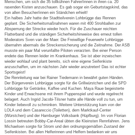
Menschen, um sich die 35 tollkühnen Fahrer/innen in ihren ca. 20
rasenden Kisten anzuschauen. Es gab sogar ein Geburtstagskind, das
von allen Besucher/innen ein Ständchen erhielt!
Ein halbes Jahr hatte der Stadtteilverein Lohbrügge das Rennen
geplant. Die Sicherheitsmaßnahmen waren mit 400 Strohballen zur
Absperrung der Strecke wieder hoch. Für die Zuschauer reichten
Flatterband und die ständigen Sicherheitshinweise des erneut tollen
Moderators Sven van der Maer. Die Freiwillige Feuerwehr Lohbrügge
übernahm abermals die Streckensicherung und die Zeitnahme. Der ASB
musste ein paar Mal verunfallte Piloten verarzten. Bei einer Person
endete das Rennen leider im Krankenhaus. Sie ist aber inzwischen
wieder wohlauf und plant bereits, sich eine eigene Seifenkiste
anzuschaffen, um im nächsten Jahr wieder anzutreten! Das ist echter
Sportsgeist!
Die Rennleitung war bei Rainer Tiedemann in bewährt guten Händen.
Der Bürgerverein Lohbrügge sorgte für die Grillwürstchen und die SPD
Lohbrügge für Getränke, Kaffee und Kuchen. Maya Raue begeisterte
Kinder und Erwachsene mit ihrem Puppenspiel und wurde regelrecht
belagert. Auch Ingrid Jacobi-Tilsner hatte alle Hände voll zu tun, um
Kinder liebevoll zu schminken. Weitere Unterstützung kam von der
LOLA und dem Casareccio (Toiletten), dem Marktkauf-Center
(Würstchen) und der Hamburger Volksbank (Hüpfburg). Im von Florian
Lossin betreuten Bobby-Car-Areal übten die Kleinsten Rennfahren. Jens
Michaelsen sorgte für Strom und den ordnungsgemäßen Zustand der
Seifenkisten. Bei allen Helferinnen und Helfern bedanken wir uns