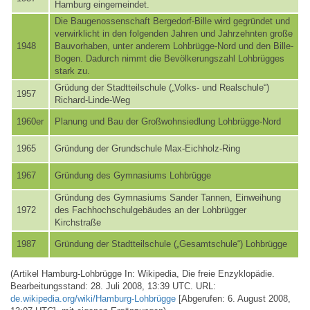
Hamburg eingemeindet.
Die Baugenossenschaft Bergedorf-Bille wird gegründet und
verwirklicht in den folgenden Jahren und Jahrzehnten große
1948
Bauvorhaben, unter anderem Lohbrügge-Nord und den Bille-
Bogen. Dadurch nimmt die Bevölkerungszahl Lohbrügges
stark zu.
Grüdung der Stadtteilschule („Volks- und Realschule“)
1957
Richard-Linde-Weg
1960er
Planung und Bau der Großwohnsiedlung Lohbrügge-Nord
1965
Gründung der Grundschule Max-Eichholz-Ring
1967
Gründung des Gymnasiums Lohbrügge
Gründung des Gymnasiums Sander Tannen, Einweihung
1972
des Fachhochschulgebäudes an der Lohbrügger
Kirchstraße
1987
Gründung der Stadtteilschule („Gesamtschule“) Lohbrügge
(Artikel Hamburg-Lohbrügge In: Wikipedia, Die freie Enzyklopädie.
Bearbeitungsstand: 28. Juli 2008, 13:39 UTC. URL:
de.wikipedia.org/wiki/Hamburg-Lohbrügge
[Abgerufen: 6. August 2008,