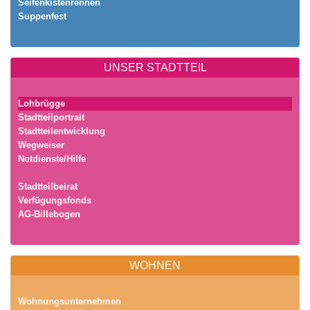
Seifenkistenrennen
Suppenfest
UNSER STADTTEIL
Lohbrügge
Stadtteilportrait
Stadtteilentwicklung
Wegweiser
Notdienste/Hilfe
Stadtteilbeirat
Verfügungsfonds
AG-Billebogen
WOHNEN
Wohnungsunternehmen