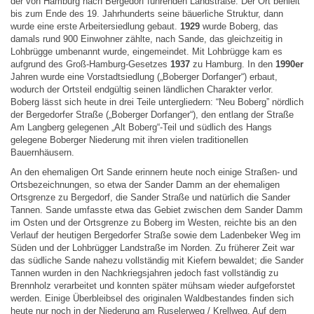
der von Hamburg nach Bergedorf führenden Landstraße. Der Ort behielt
bis zum Ende des 19. Jahrhunderts seine bäuerliche Struktur, dann
wurde eine erste Arbeitersiedlung gebaut.
1929
wurde Boberg, das
damals rund 900 Einwohner zählte, nach Sande, das gleichzeitig in
Lohbrügge umbenannt wurde, eingemeindet. Mit Lohbrügge kam es
aufgrund des Groß-Hamburg-Gesetzes
1937
zu Hamburg. In den
1990er
Jahren wurde eine Vorstadtsiedlung („Boberger Dorfanger“) erbaut,
wodurch der Ortsteil endgültig seinen ländlichen Charakter verlor.
Boberg lässt sich heute in drei Teile untergliedern: “Neu Boberg” nördlich
der Bergedorfer Straße („Boberger Dorfanger“), den entlang der Straße
Am Langberg gelegenen „Alt Boberg“-Teil und südlich des Hangs
gelegene Boberger Niederung mit ihren vielen traditionellen
Bauernhäusern.
An den ehemaligen Ort Sande erinnern heute noch einige Straßen- und
Ortsbezeichnungen, so etwa der Sander Damm an der ehemaligen
Ortsgrenze zu Bergedorf, die Sander Straße und natürlich die Sander
Tannen. Sande umfasste etwa das Gebiet zwischen dem Sander Damm
im Osten und der Ortsgrenze zu Boberg im Westen, reichte bis an den
Verlauf der heutigen Bergedorfer Straße sowie dem Ladenbeker Weg im
Süden und der Lohbrügger Landstraße im Norden. Zu früherer Zeit war
das südliche Sande nahezu vollständig mit Kiefern bewaldet; die Sander
Tannen wurden in den Nachkriegsjahren jedoch fast vollständig zu
Brennholz verarbeitet und konnten später mühsam wieder aufgeforstet
werden. Einige Überbleibsel des originalen Waldbestandes finden sich
heute nur noch in der Niederung am Ruselerweg / Krellweg. Auf dem