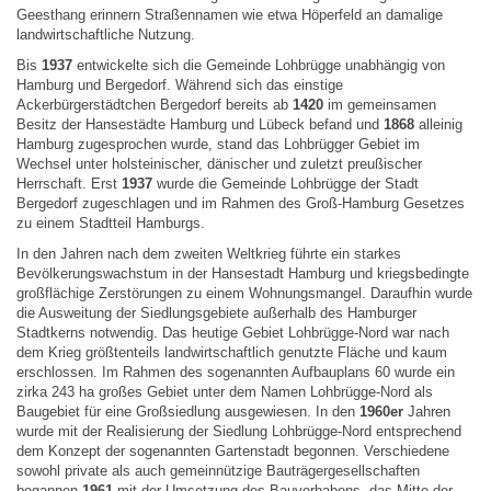
Geesthang erinnern Straßennamen wie etwa Höperfeld an damalige
landwirtschaftliche Nutzung.
Bis
1937
entwickelte sich die Gemeinde Lohbrügge unabhängig von
Hamburg und Bergedorf. Während sich das einstige
Ackerbürgerstädtchen Bergedorf bereits ab
1420
im gemeinsamen
Besitz der Hansestädte Hamburg und Lübeck befand und
1868
alleinig
Hamburg zugesprochen wurde, stand das Lohbrügger Gebiet im
Wechsel unter holsteinischer, dänischer und zuletzt preußischer
Herrschaft. Erst
1937
wurde die Gemeinde Lohbrügge der Stadt
Bergedorf zugeschlagen und im Rahmen des Groß-Hamburg Gesetzes
zu einem Stadtteil Hamburgs.
In den Jahren nach dem zweiten Weltkrieg führte ein starkes
Bevölkerungswachstum in der Hansestadt Hamburg und kriegsbedingte
großflächige Zerstörungen zu einem Wohnungsmangel. Daraufhin wurde
die Ausweitung der Siedlungsgebiete außerhalb des Hamburger
Stadtkerns notwendig. Das heutige Gebiet Lohbrügge-Nord war nach
dem Krieg größtenteils landwirtschaftlich genutzte Fläche und kaum
erschlossen. Im Rahmen des sogenannten Aufbauplans 60 wurde ein
zirka 243 ha großes Gebiet unter dem Namen Lohbrügge-Nord als
Baugebiet für eine Großsiedlung ausgewiesen. In den
1960er
Jahren
wurde mit der Realisierung der Siedlung Lohbrügge-Nord entsprechend
dem Konzept der sogenannten Gartenstadt begonnen. Verschiedene
sowohl private als auch gemeinnützige Bauträgergesellschaften
begannen
1961
mit der Umsetzung des Bauvorhabens, das Mitte der