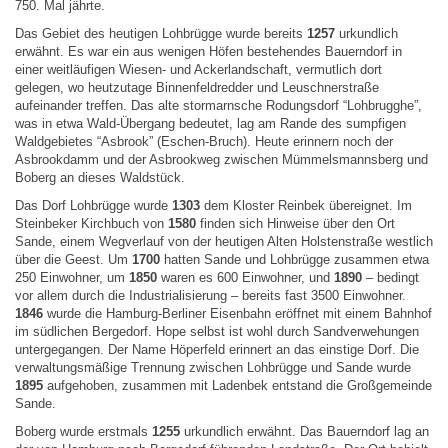
750. Mal jährte.
Das Gebiet des heutigen Lohbrügge wurde bereits
1257
urkundlich
erwähnt. Es war ein aus wenigen Höfen bestehendes Bauerndorf in
einer weitläufigen Wiesen- und Ackerlandschaft, vermutlich dort
gelegen, wo heutzutage Binnenfeldredder und Leuschnerstraße
aufeinander treffen. Das alte stormarnsche Rodungsdorf “Lohbrugghe”,
was in etwa Wald-Übergang bedeutet, lag am Rande des sumpfigen
Waldgebietes “Asbrook” (Eschen-Bruch). Heute erinnern noch der
Asbrookdamm und der Asbrookweg zwischen Mümmelsmannsberg und
Boberg an dieses Waldstück.
Das Dorf Lohbrügge wurde
1303
dem Kloster Reinbek übereignet. Im
Steinbeker Kirchbuch von
1580
finden sich Hinweise über den Ort
Sande, einem Wegverlauf von der heutigen Alten Holstenstraße westlich
über die Geest. Um
1700
hatten Sande und Lohbrügge zusammen etwa
250 Einwohner, um
1850
waren es 600 Einwohner, und
1890
– bedingt
vor allem durch die Industrialisierung – bereits fast 3500 Einwohner.
1846
wurde die Hamburg-Berliner Eisenbahn eröffnet mit einem Bahnhof
im südlichen Bergedorf. Hope selbst ist wohl durch Sandverwehungen
untergegangen. Der Name Höperfeld erinnert an das einstige Dorf. Die
verwaltungsmäßige Trennung zwischen Lohbrügge und Sande wurde
1895
aufgehoben, zusammen mit Ladenbek entstand die Großgemeinde
Sande.
Boberg wurde erstmals
1255
urkundlich erwähnt. Das Bauerndorf lag an