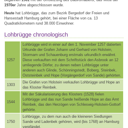
1970er
Jahre abgeschlossen wurde.
Heute
hat Lohbrügge, das zum Bezirk Bergedorf der Freien und
Hansestadt Hamburg gehört, bei einer Fläche von ca. 13
Quadratkilometern rund 38.000 Einwohner.
Lohbrügge chronologisch
Lohbrügge wird in einer auf den 1. November 1257 datierten
Urkunde der Grafen Johann und Gerhard von Holstein,
Stormarn und Schauenburg erstmals urkundlich erwähnt.
1257
Diese verkauften mit dem Schriftstück den Asbrook an 12
umliegende Dörfer, zu denen neben Lohbrügge unter
anderen auch Glinde, Schönningstedt, Boberg, Steinbek,
Oststeinbek und Hope (Vorgängerdorf von Sande) gehörten.
Die Grafen von Holstein verkaufen Lohbrügge und Hope an
1303
das Kloster Reinbek.
Mit der Säkularisierung des Klosters (1528) fielen
Lohbrügge und das nun Sande heißende Hope an das Amt
1544
Reinbek, das den Herzögen von Schleswig-Holstein-Gottorf
gehörte.
Lohbrügge, zu dem nun auch die kleineren Siedlungen
1750
Sande und Ladenbek gehören, wird (bis 1768) an Hamburg
verpfändet.