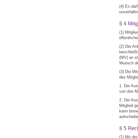
(4) Es dar
unverhält
§ 4 Mitg
(1) Mitgli
öffentlich
(2) Der An
beschließt
(MV) an s
Wunsch de
(3) Die Mi
des Mitgli
1. Der Aus
von drei 
2. Der Aus
Mitglied 
kann binne
aufschieb
§ 5 Rech
(1) Mit de