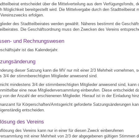
adtteilbeirat entscheidet über die Mittelverteilung aus dem Verfügungsfonds, 
h Möglichkeit bereitgestellt wird. Die Mittelvergabe durch den Stadtteilbeirat
 Vereinszwecks erfolgen.
tglieder des Stadtteilbeirates werden gewählt. Näheres bestimmt die Geschäf
teilbeirates. Die Geschäftsordnung muss den Zwecken des Vereins entsprech
ssen- und Rechnungswesen
schäftsjahr ist das Kalenderjahr.
tzungsänderung
nderung dieser Satzung kann die MV nur mit einer 2/3 Mehrheit vornehmen, s
 3/4 der stimmberechtigten Mitglieder anwesend sind.
 nicht mindestens 3/4 der stimmberechtigten Mitglieder anwesend sind, kann 
nmittelbar eine neue Mitgliederversammlung einberufen. Diese entscheidet d
 von der Anzahl der erschienenen Mitglieder. Hierauf ist in der Einladung hin
inanzamt für Körperschaften/Amtsgericht geforderte Satzungsänderungen kan
igenständig entscheiden.
flösung des Vereins
flösung des Vereins kann nur in einer für diesen Zweck einberufenen
rversammlung mit einer Mehrheit von 2/3 der abgegebenen gültigen Stimmen d