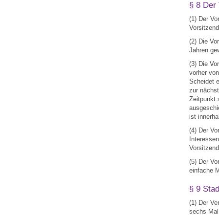
§ 8 Der
(1) Der Vo
Vorsitzend
(2) Die Vo
Jahren gew
(3) Die Vo
vorher von
Scheidet e
zur nächst
Zeitpunkt 
ausgeschi
ist innerh
(4) Der Vo
Interessen
Vorsitzend
(5) Der Vo
einfache M
§ 9 Stad
(1) Der Ve
sechs Mal 