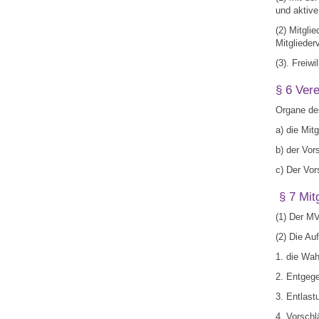
und aktiv
(2) Mitgli
Mitgliede
(3). Freiw
§ 6 Ver
Organe des
a) die Mit
b) der Vo
c) Der Vor
§ 7 Mit
(1) Der MV
(2) Die Au
1. die Wah
2. Entgeg
3. Entlast
4. Vorschl