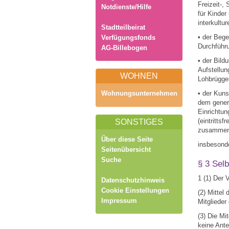
Freizeit-
Notdienste/Hilfe
für Kinder
interkultu
Stadtteilbeirat
• der Bege
Verfügungsfonds
Durchführ
AG-Billebogen
• der Bild
Aufstellu
WOHNEN
Lohbrügges
Wohnungsunternehmen
• der Kuns
dem genera
Einrichtun
(eintritts
SONSTIGES
zusammenb
Über diese Seite
insbesond
Seitenübersicht
Suche
§ 3 Selb
1 (1) Der V
Datenschutzhinweis
Cookie Einstellungen
(2) Mittel
Impressum
Mitglieder
(3) Die Mi
keine Ante