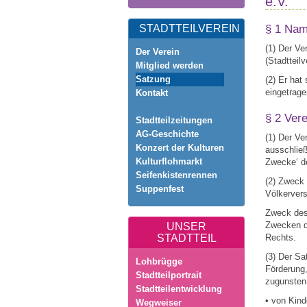
e.V.“
STADTTEILVEREIN
§ 1 Nam
(1) Der Ve
Der Verein
(Stadtteil
Mitglied werden
Satzung
(2) Er hat
eingetrage
Kontakt
§ 2 Ver
Stadtteilzeitungen
AG-Geschichte
(1) Der Ve
Konzert der Kulturen
ausschließ
Kulturflohmarkt
Zwecke‘ d
Seifenkistenrennen
(2) Zweck 
Suppenfest
Völkervers
Zweck des 
Zwecken du
UNSER
STADTTEIL
Rechts.
(3) Der Sa
Lohbrügge
Förderung,
Stadtteilportrait
zugunsten
Stadtteilentwicklung
• von Kin
Wegweiser