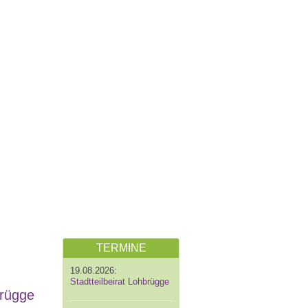
TERMINE
19.08.2026:
Stadtteilbeirat Lohbrügge
brügge