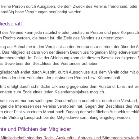
f keine Person durch Ausgaben, die dem Zweck des Vereins fremd sind, oder
nismäßig hohe Vergütungen begünstigt werden.
liedschaft
ed des Vereins kann jede natürliche oder juristische Person und jede Körpersch
en Rechts werden, die bereit ist, die Ziele des Vereins zu unterstützen.
trag auf Aufnahme in den Verein ist an den Vorstand zu richten, der über die
. Das Mitglied ist dann von der diesem Beschluss folgenden Mitgliedervers
timmberechtigt. Im Falle der Ablehnung kann die diesem Beschluss folgende
s Bewerbers den Beschluss des Vorstandes aufheben.
tgliedschaft endet durch Austritt, durch Ausschluss aus dem Verein oder mit
edes oder dem Erlöschen der juristischen Person bzw. Körperschaft.
tritt erfolgt durch schriftliche Erklärung gegenüber dem Vorstand. Er ist mit ein
Monaten zum Ende eines jeden Kalenderhalbjahres möglich.
schluss ist nur aus wichtigem Grund möglich und erfolgt durch den Vorstand,
gegen die Interessen des Vereins verstoßen hat. Gegen den Beschluss des Vo
n einer Frist von einem Monat nach Zugang der schriftlichen Ausschlusserkl
ende Wirkung Einspruch bei der Mitgliederversammlung eingelegt werden.
te und Pflichten der Mitglieder
r Mitgliedschaft sind das Rede-, Auskunfts-, Antrags- und Stimmrecht sowie d