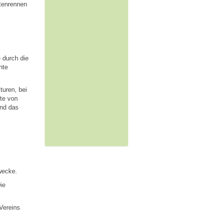
tenrennen
 durch die
hte
turen, bei
tte von
und das
Zwecke.
ie
Vereins