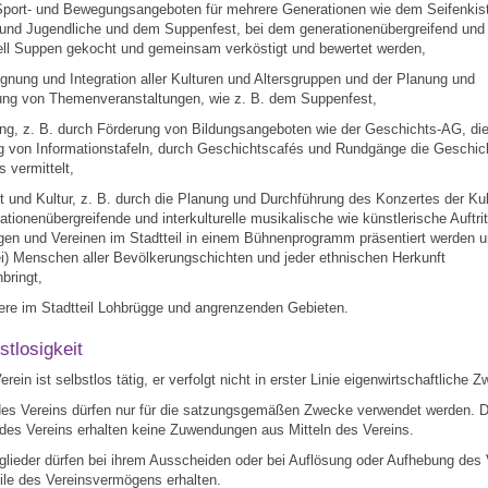
, Sport- und Bewegungsangeboten für mehrere Generationen wie dem Seifenkis
 und Jugendliche und dem Suppenfest, bei dem generationenübergreifend und
rell Suppen gekocht und gemeinsam verköstigt und bewertet werden,
gnung und Integration aller Kulturen und Altersgruppen und der Planung und
ung von Themenveranstaltungen, wie z. B. dem Suppenfest,
ung, z. B. durch Förderung von Bildungsangeboten wie der Geschichts-AG, die
ng von Informationstafeln, durch Geschichtscafés und Rundgänge die Geschic
 vermittelt,
t und Kultur, z. B. durch die Planung und Durchführung des Konzertes der Kul
tionenübergreifende und interkulturelle musikalische wie künstlerische Auftri
gen und Vereinen im Stadtteil in einem Bühnenprogramm präsentiert werden 
frei) Menschen aller Bevölkerungschichten und jeder ethnischen Herkunft
ringt,
ere im Stadtteil Lohbrügge und angrenzenden Gebieten.
stlosigkeit
erein ist selbstlos tätig, er verfolgt nicht in erster Linie eigenwirtschaftliche 
 des Vereins dürfen nur für die satzungsgemäßen Zwecke verwendet werden. D
 des Vereins erhalten keine Zuwendungen aus Mitteln des Vereins.
tglieder dürfen bei ihrem Ausscheiden oder bei Auflösung oder Aufhebung des 
ile des Vereinsvermögens erhalten.