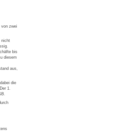
t von zwei
 nicht
ssig.
chäfte bis
zu diesem
stand aus,
dabei die
Der 1.
GB.
durch
tens