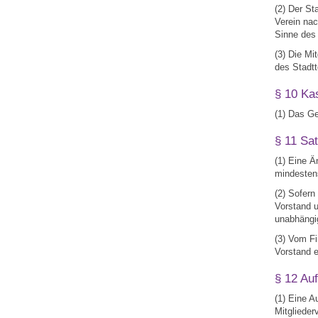
(2) Der St
Verein nac
Sinne des
(3) Die Mi
des Stadt
§ 10 Ka
(1) Das Ge
§ 11 Sa
(1) Eine Ä
mindestens
(2) Sofern
Vorstand u
unabhängig
(3) Vom F
Vorstand e
§ 12 Au
(1)
Eine Au
Mitgliede