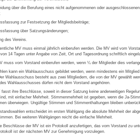
eidung über die Berufung eines nicht aufgenommenen oder ausgeschlossenen
;
ssfassung zur Festsetzung der Mitgliedsbeiträge;
ussfassung über Satzungsänderungen;
ng des Vereins.
dentliche MV muss einmal jährlich einberufen werden. Die MV wird vom Vorst
t von 14 Tagen unter Angabe von Zeit, Ort und Tagesordnung schriftlich eingel
MV muss vom Vorstand einberufen werden, wenn ¼ der Mitglieder dies verlang
hlen kann ein Wahlausschuss gebildet werden, wenn mindestens ein Mitglied
Der Wahlausschuss besteht aus zwei Mitgliedern, die von der MV gewählt wer
r des Wahlausschusses dürfen nicht dem Vorstand angehören.
 fasst ihre Beschlüsse, soweit in dieser Satzung keine anderweitigen Regelu
sind, mit einfacher Mehrheit. Stimmenmehrheit ist gegeben, wenn die Ja-Sti
men überwiegen. Ungültige Stimmen und Stimmenthaltungen bleiben unberücks
rstandswahlen entscheidet im ersten Wahlgang die absolute Mehrheit der ab
timmen. Bei weiteren Wahlgängen reicht die einfache Mehrheit.
ie Beschlüsse der MV ist ein Protokoll anzufertigen, das vom Vorstand zu un
rotokoll ist der nächsten MV zur Genehmigung vorzulegen.