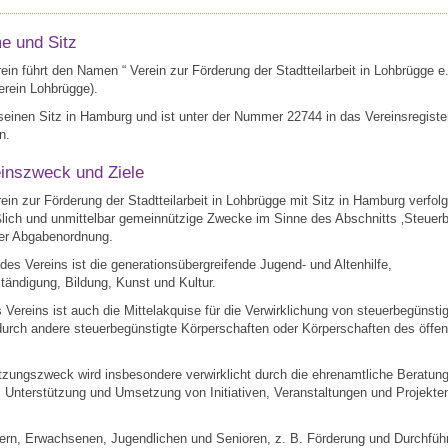
e und Sitz
rein führt den Namen “ Verein zur Förderung der Stadtteilarbeit in Lohbrügge e.
verein Lohbrügge).
 seinen Sitz in Hamburg und ist unter der Nummer 22744 in das Vereinsregiste
n.
einszweck und Ziele
rein zur Förderung der Stadtteilarbeit in Lohbrügge mit Sitz in Hamburg verfolg
lich und unmittelbar gemeinnützige Zwecke im Sinne des Abschnitts ‚Steuer
er Abgabenordnung.
des Vereins ist die generationsübergreifende Jugend- und Altenhilfe,
tändigung, Bildung, Kunst und Kultur.
Vereins ist auch die Mittelakquise für die Verwirklichung von steuerbegünsti
rch andere steuerbegünstigte Körperschaften oder Körperschaften des öffen
tzungszweck wird insbesondere verwirklicht durch die ehrenamtliche Beratung
 Unterstützung und Umsetzung von Initiativen, Veranstaltungen und Projekte
dern, Erwachsenen, Jugendlichen und Senioren, z. B. Förderung und Durchfüh