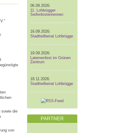
06.09.2026:
11. Lohbrügger
Seifenkistenrennen
V.“
16.09.2026:
r
Stadtteilbeirat Lohbrügge
19.09.2026:
Laternenfest im Grünen
t
Zentrum
begünstigte
18.11.2026:
Stadtteilbeirat Lohbrügge
gten
tlichen
 sowie die
n
PARTNER
rung von