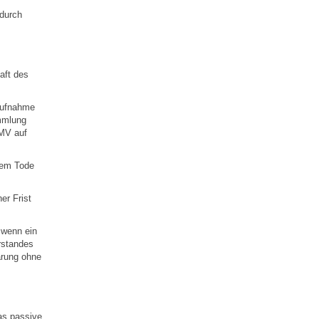
 durch
aft des
 Aufnahme
ammlung
 MV auf
 dem Tode
er Frist
 wenn ein
rstandes
ärung ohne
as passive