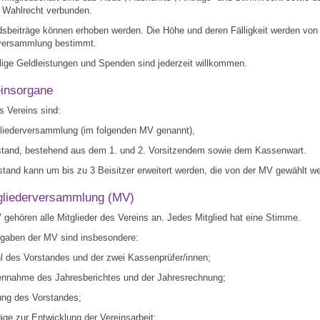
e Wahlrecht verbunden.
edsbeiträge können erhoben werden. Die Höhe und deren Fälligkeit werden von
rversammlung bestimmt.
illige Geldleistungen und Spenden sind jederzeit willkommen.
einsorgane
 Vereins sind:
gliederversammlung (im folgenden MV genannt),
rstand, bestehend aus dem 1. und 2. Vorsitzendem sowie dem Kassenwart.
stand kann um bis zu 3 Beisitzer erweitert werden, die von der MV gewählt w
gliederversammlung (MV)
 gehören alle Mitglieder des Vereins an. Jedes Mitglied hat eine Stimme.
fgaben der MV sind insbesondere:
l des Vorstandes und der zwei Kassenprüfer/innen;
ennahme des Jahresberichtes und der Jahresrechnung;
ung des Vorstandes;
äge zur Entwicklung der Vereinsarbeit;