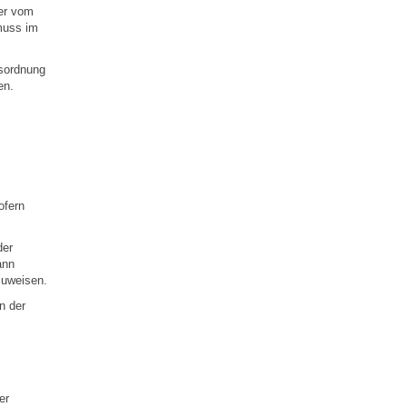
der vom
 muss im
tsordnung
en.
ofern
der
ann
zuweisen.
n der
er