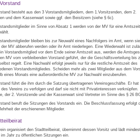
 Vorstand
rstand besteht aus den 3 Vorstandsmitgliedern, dem 1.Vorsitzenden, dem 2.
en und dem Kassenwart sowie ggf. den Beisitzern (siehe § 6c).
rstandsmitglieder im Sinne von Absatz 1 werden von der MV für eine Amtszei
ählt.
rstandsmitglieder bleiben bis zur Neuwahl eines Nachfolgers im Amt, wenn sie
 der MV abberufen werden oder ihr Amt niederlegen. Eine Wiederwahl ist zulä
in Vorstandsmitglied vor dem Ende seiner Amtszeit aus, werden die Amtsges
en MV vom verbleibenden Vorstand geführt, der die Geschäftsverteilung bis 
selbst regelt. Eine Nachwahl erfolgt jeweils nur für die restliche Amtszeit des
edenen Vorstandsmitgliedes. Scheiden mehr als zwei Mitglieder aus dem Vor
alb eines Monats eine außerordentliche MV zur Nachwahl einzuberufen.
rstand führt die ihm durch die Satzung übertragenen Vereinsgeschäfte. Er hat 
 des Vereins zu verfolgen und darf sie nicht mit Privatinteressen verknüpfen. 
e, der 2. Vorsitzende und der Kassenwart sind Vertreter im Sinne des § 26 B
rstand beruft die Sitzungen des Vorstands ein. Die Beschlussfassung erfolgt 
ehrheit der erschienenen Mitglieder.
tteilbeirat
rein organisiert den Stadtteilbeirat, übernimmt dessen Vorsitz und lädt mindes
im Jahr zu öffentlichen Sitzungen ein.