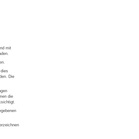
and mit
aden.
en.
 dies
den. Die
ngen
mmen die
ichtigt.
gegebenen
terzeichnen