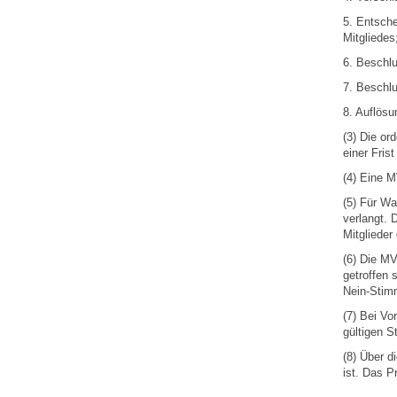
5. Entsch
Mitgliedes
6. Beschlu
7. Beschl
8. Auflösu
(3) Die or
einer Fris
(4) Eine 
(5) Für Wa
verlangt. 
Mitgliede
(6) Die MV
getroffen 
Nein-Stim
(7) Bei Vo
gültigen S
(8) Über d
ist. Das P