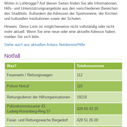
Wohin in Lohbrügge? Auf diesen Seiten finden Sie alle Informationen,
Hilfs- und Unterstützungsangebote aus den verschiedenen Bereichen
des Stadtteils. Außerdem die Adressen der Sportvereine, der Kirchen
und kulturellen Institutionen sowie der Schulen.
Hinweis: Diese Liste ist möglicherweise nicht vollständig oder nicht
mehr aktuell. Wenn Sie eine neue oder eine aktuelle Adresse haben,
melden Sie sich bitte.
Siehe auch aus aktuellen Anlass Notdienste/Hilfe
Notfall
Was?
Telefonnummer
Feuerwehr / Rettungswagen
112
Polizei Notruf
110
Rettungsdienst der Hilfsorganisationen
19219
Polizeikommissariat 43,
428 65 43 10
Ludwig-Rosenberg-Ring 57
Feuer- und Rettungswache Bergedorf
428 51 26 00