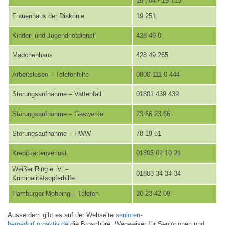
19 704 / 19 715
Frauenhaus der Diakonie
19 251
Kinder- und Jugendnotdienst
428 49 0
Mädchenhaus
428 49 265
Arbeitslosen – Telefonhilfe
0800 111 0 444
Störungsaufnahme – Vattenfall
01801 439 439
Störungsaufnahme – Gaswerke
23 66 23 66
Störungsaufnahme – HWW
78 19 51
Kreditkartenverlust
01805 02 10 21
Weißer Ring e. V. –
01803 34 34 34
Kriminalitätsopferhilfe
Hamburger Mobbing – Telefon
20 23 42 09
Ausserdem gibt es auf der Webseite
senioren-
bergedorf.proaktiv.de
die Broschüre „Wegweiser für Seniorinnen und