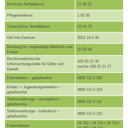
Ärztlicher Notfalldienst
22 80 22
Pflegenotdienst
1 92 50
Tierärztlicher Notfalldienst
43 43 79
Gift-Info-Zentrum
0551 19 2 40
Beratung für vergewaltige Mädchen und
25 55 66
Frauen
Rechtsmedizinische
428 03 21 30
Untersuchungsstelle für Opfer und
nachts 428 03 21 27
Gewalt
Elterntelefon – gebührenfrei
0800 111 0 550
Kinder- + Jugendsorgentelefon –
0800 111 0 333
gebührenfrei
Telefonseelsorge – evangelisch –
0800 111 0 111
gebührenfrei
Telefonseelsorge – katholisch –
0800 111 0 222
gebührenfrei
19 702 / 19 710 / 19 714 /
Frauenhäuser