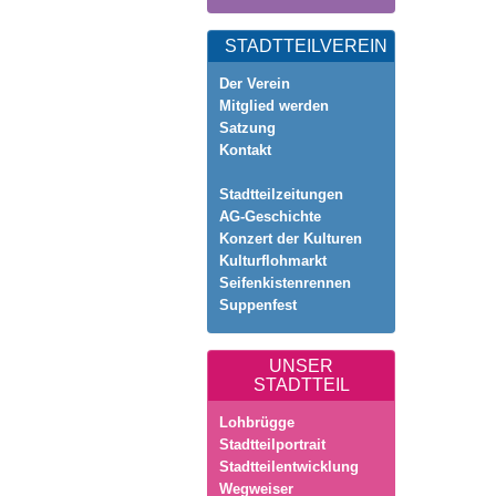
STADTTEILVEREIN
Der Verein
Mitglied werden
Satzung
Kontakt
Stadtteilzeitungen
AG-Geschichte
Konzert der Kulturen
Kulturflohmarkt
Seifenkistenrennen
Suppenfest
UNSER
STADTTEIL
Lohbrügge
Stadtteilportrait
Stadtteilentwicklung
Wegweiser