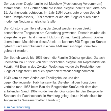
Der aus einer Zieglerfamilie bei Malchow (Mecklenburg-Vorpommern)
stammende Carl Günther hatte die kleine Ziegelei bereits seit Mitte des
19. Jahrhunderts betrieben. Im Jahr 1884 beantragte er den Betrieb
eines Dampfkessels, 1909 ersetzte er die alte Ziegelei durch einen
modernen Neubau an gleicher Stelle.
Die Rohstoffe zur Herstellung der Ziegel wurden in den direkt
benachbarten Tongruben am Geesthang gewonnen. Danach wurden die
Ziegelsteine per Hand in einer Holzform (Streichbrett) geformt. Später
übernahmen Maschinen diese Arbeit; so konnten 300 Ziegel pro Stunde
gefertigt und anschließend in einem 14-Kammer-Ring-Tunnelofen
gebrannt werden.
Der Betrieb wurde bis 1935 durch die Familie Günther geleitet. Danach
übernahm Paul Stock von der Stockschen Ziegelei am Röpraredder die
Fabrik. Mit Beginn des Zweiten Weltkriegs wurde die Produktion der
Ziegelei eingestellt und auch später nicht wieder aufgenommen.
1949 kam es zum Abriss der Fabrikgebäude und der
gegenüberliegenden Fabrikantenvilla. Die ehemaligen Tongruben
verfüllte man 1958 beim Bau der Bergedorfer Straße mit dem dort
anfallenden Sand. 1967 wurde hier der Grundstein für den Bergedorfer
Standort der Fachhochschule Hamburg gelegt (heute Hochschule für
Angewandte Wissenschaften Hamburg).
zum Seitenanfang