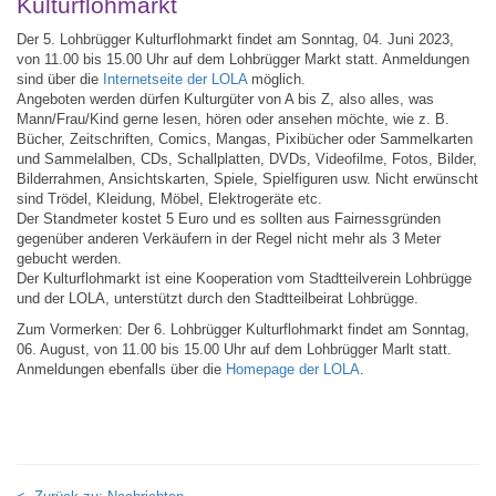
Kulturflohmarkt
Der 5. Lohbrügger Kulturflohmarkt findet am Sonntag, 04. Juni 2023,
von 11.00 bis 15.00 Uhr auf dem Lohbrügger Markt statt. Anmeldungen
sind über die
Internetseite der LOLA
möglich.
Angeboten werden dürfen Kulturgüter von A bis Z, also alles, was
Mann/Frau/Kind gerne lesen, hören oder ansehen möchte, wie z. B.
Bücher, Zeitschriften, Comics, Mangas, Pixibücher oder Sammelkarten
und Sammelalben, CDs, Schallplatten, DVDs, Videofilme, Fotos, Bilder,
Bilderrahmen, Ansichtskarten, Spiele, Spielfiguren usw. Nicht erwünscht
sind Trödel, Kleidung, Möbel, Elektrogeräte etc.
Der Standmeter kostet 5 Euro und es sollten aus Fairnessgründen
gegenüber anderen Verkäufern in der Regel nicht mehr als 3 Meter
gebucht werden.
Der Kulturflohmarkt ist eine Kooperation vom Stadtteilverein Lohbrügge
und der LOLA, unterstützt durch den Stadtteilbeirat Lohbrügge.
Zum Vormerken: Der 6. Lohbrügger Kulturflohmarkt findet am Sonntag,
06. August, von 11.00 bis 15.00 Uhr auf dem Lohbrügger Marlt statt.
Anmeldungen ebenfalls über die
Homepage der LOLA
.