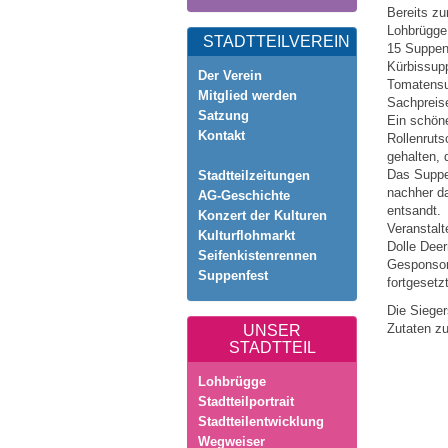
Bereits z
Lohbrügge 
STADTTEILVEREIN
15 Suppen 
Kürbissup
Der Verein
Tomatensu
Mitglied werden
Sachpreise
Satzung
Ein schön
Kontakt
Rollenruts
gehalten, 
Das Suppe
Stadtteilzeitungen
nachher da
AG-Geschichte
entsandt.
Konzert der Kulturen
Veranstalt
Kulturflohmarkt
Dolle Deer
Seifenkistenrennen
Gesponsor
Suppenfest
fortgesetz
Die Sieger
Zutaten z
UNSER
STADTTEIL
Lohbrügge
Stadtteilportrait
Stadtteilentwicklung
Wegweiser