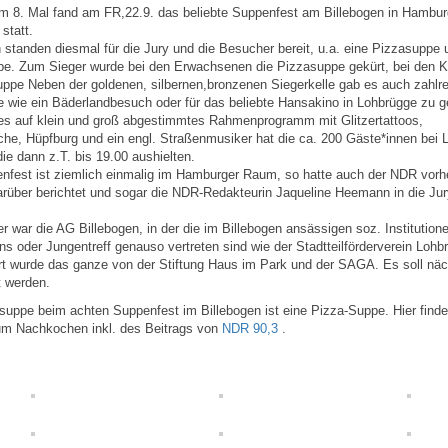
um 8. Mal fand am FR,22.9. das beliebte Suppenfest am Billebogen in Hambur
statt.
standen diesmal für die Jury und die Besucher bereit, u.a. eine Pizzasuppe 
pe. Zum Sieger wurde bei den Erwachsenen die Pizzasuppe gekürt, bei den K
ppe Neben der goldenen, silbernen,bronzenen Siegerkelle gab es auch zahlr
 wie ein Bäderlandbesuch oder für das beliebte Hansakino in Lohbrügge zu 
es auf klein und groß abgestimmtes Rahmenprogramm mit Glitzertattoos,
che, Hüpfburg und ein engl. Straßenmusiker hat die ca. 200 Gäste*innen bei 
die dann z.T. bis 19.00 aushielten.
nfest ist ziemlich einmalig im Hamburger Raum, so hatte auch der NDR vorh
rüber berichtet und sogar die NDR-Redakteurin Jaqueline Heemann in die Jur
er war die AG Billebogen, in der die im Billebogen ansässigen soz. Institution
ns oder Jungentreff genauso vertreten sind wie der Stadtteilförderverein Lohb
t wurde das ganze von der Stiftung Haus im Park und der SAGA. Es soll näc
t werden.
suppe beim achten Suppenfest im Billebogen ist eine Pizza-Suppe. Hier finde
um Nachkochen inkl. des Beitrags von
NDR 90,3
.