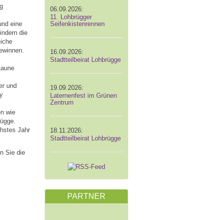
g
06.09.2026:
11. Lohbrügger
und eine
Seifenkistenrennen
indern die
eiche
gewinnen.
16.09.2026:
Stadtteilbeirat Lohbrügge
Laune
er und
19.09.2026:
y
Laternenfest im Grünen
Zentrum
en wie
rügge.
hstes Jahr
18.11.2026:
Stadtteilbeirat Lohbrügge
n Sie die
PARTNER