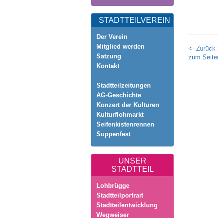
STADTTEILVEREIN
Der Verein
Mitglied werden
<- Zurück 
Satzung
zum Seite
Kontakt
Stadtteilzeitungen
AG-Geschichte
Konzert der Kulturen
Kulturflohmarkt
Seifenkistenrennen
Suppenfest
UNSER
STADTTEIL
Lohbrügge
Stadtteilportrait
Stadtteilentwicklung
Wegweiser