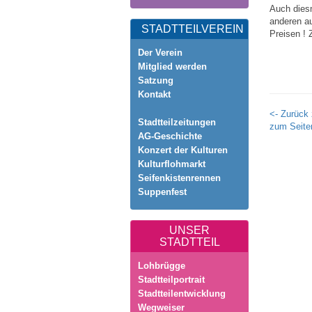
Auch diesm
anderen a
STADTTEILVEREIN
Preisen ! 
Der Verein
Mitglied werden
Satzung
Kontakt
<- Zurück 
Stadtteilzeitungen
zum Seite
AG-Geschichte
Konzert der Kulturen
Kulturflohmarkt
Seifenkistenrennen
Suppenfest
UNSER
STADTTEIL
Lohbrügge
Stadtteilportrait
Stadtteilentwicklung
Wegweiser