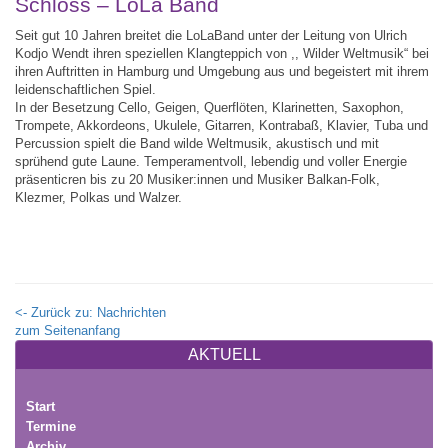
Schloss – LoLa Band
Seit gut 10 Jahren breitet die LoLaBand unter der Leitung von Ulrich
Kodjo Wendt ihren speziellen Klangteppich von ,, Wilder Weltmusik“ bei
ihren Auftritten in Hamburg und Umgebung aus und begeistert mit ihrem
leidenschaftlichen Spiel.
In der Besetzung Cello, Geigen, Querflöten, Klarinetten, Saxophon,
Trompete, Akkordeons, Ukulele, Gitarren, Kontrabaß, Klavier, Tuba und
Percussion spielt die Band wilde Weltmusik, akustisch und mit
sprühend gute Laune. Temperamentvoll, lebendig und voller Energie
präsenticren bis zu 20 Musiker:innen und Musiker Balkan-Folk,
Klezmer, Polkas und Walzer.
<- Zurück zu: Nachrichten
zum Seitenanfang
AKTUELL
Start
Termine
Archiv