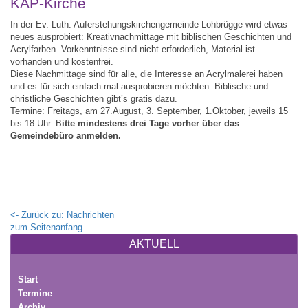
KAP-Kirche
In der Ev.-Luth. Auferstehungskirchengemeinde Lohbrügge wird etwas
neues ausprobiert: Kreativnachmittage mit biblischen Geschichten und
Acrylfarben. Vorkenntnisse sind nicht erforderlich, Material ist
vorhanden und kostenfrei.
Diese Nachmittage sind für alle, die Interesse an Acrylmalerei haben
und es für sich einfach mal ausprobieren möchten. Biblische und
christliche Geschichten gibt’s gratis dazu.
Termine:
Freitags, am 27.August,
3. September, 1.Oktober, jeweils 15
bis 18 Uhr. B
itte mindestens drei Tage vorher über das
Gemeindebüro anmelden.
<- Zurück zu: Nachrichten
zum Seitenanfang
AKTUELL
Start
Termine
Archiv