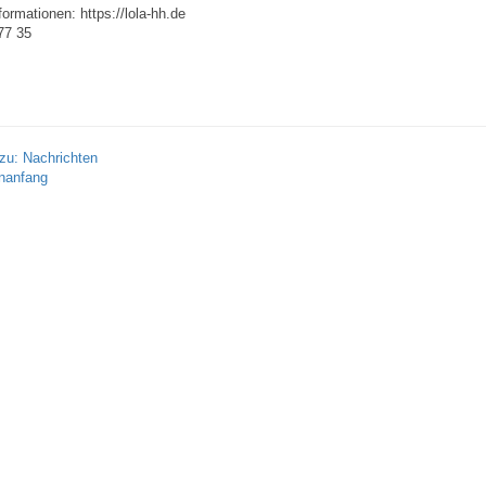
formationen: https://lola-hh.de
77 35
zu: Nachrichten
nanfang