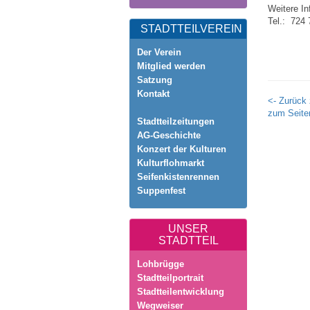
Weitere In
Tel.: 724 
STADTTEILVEREIN
Der Verein
Mitglied werden
Satzung
Kontakt
<- Zurück 
zum Seite
Stadtteilzeitungen
AG-Geschichte
Konzert der Kulturen
Kulturflohmarkt
Seifenkistenrennen
Suppenfest
UNSER
STADTTEIL
Lohbrügge
Stadtteilportrait
Stadtteilentwicklung
Wegweiser