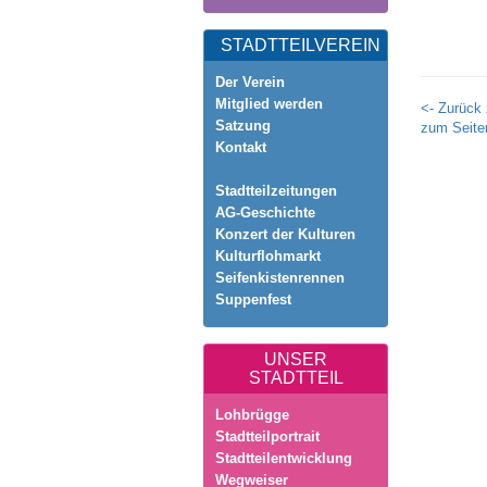
STADTTEILVEREIN
Der Verein
Mitglied werden
<- Zurück 
Satzung
zum Seite
Kontakt
Stadtteilzeitungen
AG-Geschichte
Konzert der Kulturen
Kulturflohmarkt
Seifenkistenrennen
Suppenfest
UNSER
STADTTEIL
Lohbrügge
Stadtteilportrait
Stadtteilentwicklung
Wegweiser