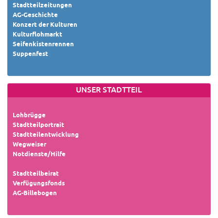
Stadtteilzeitungen
AG-Geschichte
Konzert der Kulturen
Kulturflohmarkt
Seifenkistenrennen
Suppenfest
UNSER STADTTEIL
Lohbrügge
Stadtteilportrait
Stadtteilentwicklung
Wegweiser
Notdienste/Hilfe
Stadtteilbeirat
Verfügungsfonds
AG-Billebogen