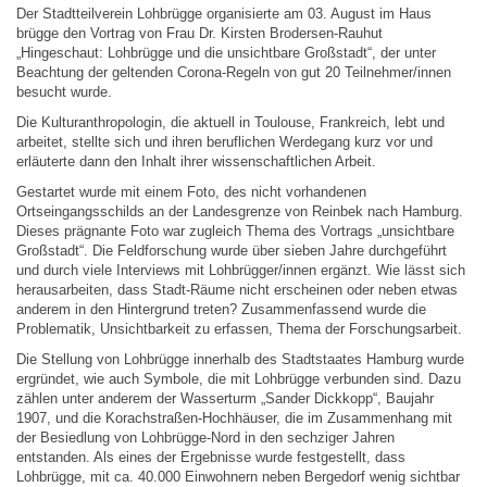
Der Stadtteilverein Lohbrügge organisierte am 03. August im Haus
brügge den Vortrag von Frau Dr. Kirsten Brodersen-Rauhut
„Hingeschaut: Lohbrügge und die unsichtbare Großstadt“, der unter
Beachtung der geltenden Corona-Regeln von gut 20 Teilnehmer/innen
besucht wurde.
Die Kulturanthropologin, die aktuell in Toulouse, Frankreich, lebt und
arbeitet, stellte sich und ihren beruflichen Werdegang kurz vor und
erläuterte dann den Inhalt ihrer wissenschaftlichen Arbeit.
Gestartet wurde mit einem Foto, des nicht vorhandenen
Ortseingangsschilds an der Landesgrenze von Reinbek nach Hamburg.
Dieses prägnante Foto war zugleich Thema des Vortrags „unsichtbare
Großstadt“. Die Feldforschung wurde über sieben Jahre durchgeführt
und durch viele Interviews mit Lohbrügger/innen ergänzt. Wie lässt sich
herausarbeiten, dass Stadt-Räume nicht erscheinen oder neben etwas
anderem in den Hintergrund treten? Zusammenfassend wurde die
Problematik, Unsichtbarkeit zu erfassen, Thema der Forschungsarbeit.
Die Stellung von Lohbrügge innerhalb des Stadtstaates Hamburg wurde
ergründet, wie auch Symbole, die mit Lohbrügge verbunden sind. Dazu
zählen unter anderem der Wasserturm „Sander Dickkopp“, Baujahr
1907, und die Korachstraßen-Hochhäuser, die im Zusammenhang mit
der Besiedlung von Lohbrügge-Nord in den sechziger Jahren
entstanden. Als eines der Ergebnisse wurde festgestellt, dass
Lohbrügge, mit ca. 40.000 Einwohnern neben Bergedorf wenig sichtbar