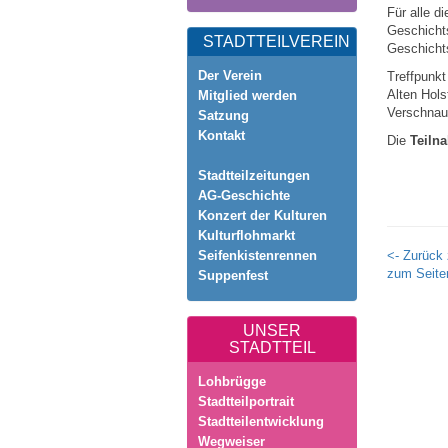
Für alle 
Geschicht
STADTTEILVEREIN
Geschichts
Der Verein
Treffpunkt
Alten Hols
Mitglied werden
Verschnauf
Satzung
Kontakt
Die
Teilna
Stadtteilzeitungen
AG-Geschichte
Konzert der Kulturen
Kulturflohmarkt
Seifenkistenrennen
<- Zurück 
zum Seite
Suppenfest
UNSER
STADTTEIL
Lohbrügge
Stadtteilportrait
Stadtteilentwicklung
Wegweiser