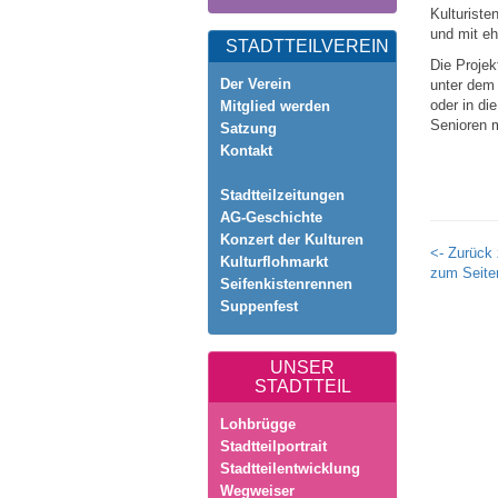
Kulturiste
und mit eh
STADTTEILVEREIN
Die Projek
Der Verein
unter dem 
oder in di
Mitglied werden
Senioren m
Satzung
Kontakt
Stadtteilzeitungen
AG-Geschichte
Konzert der Kulturen
<- Zurück 
Kulturflohmarkt
zum Seite
Seifenkistenrennen
Suppenfest
UNSER
STADTTEIL
Lohbrügge
Stadtteilportrait
Stadtteilentwicklung
Wegweiser