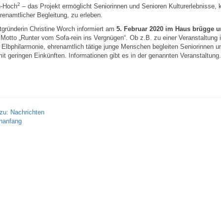
2
n-Hoch
– das Projekt ermöglicht Seniorinnen und Senioren Kulturerlebnisse, k
renamtlicher Begleitung, zu erleben.
tgründerin Christine Worch informiert am
5. Februar 2020 im Haus brügge 
Motto „Runter vom Sofa-rein ins Vergnügen“. Ob z.B. zu einer Veranstaltung i
e Elbphilarmonie, ehrenamtlich tätige junge Menschen begleiten Seniorinnen u
it geringen Einkünften. Informationen gibt es in der genannten Veranstaltung.
zu: Nachrichten
nanfang