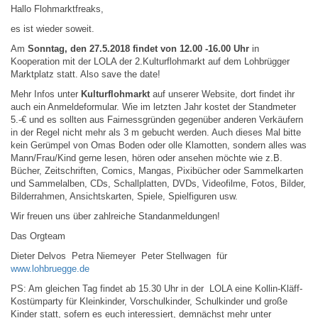
Hallo Flohmarktfreaks,
es ist wieder soweit.
Am
Sonntag, den 27.5.2018 findet von 12.00 -16.00 Uhr
in
Kooperation mit der LOLA der 2.Kulturflohmarkt auf dem Lohbrügger
Marktplatz statt. Also save the date!
Mehr Infos unter
Kulturflohmarkt
auf unserer Website, dort findet ihr
auch ein Anmeldeformular. Wie im letzten Jahr kostet der Standmeter
5.-€ und es sollten aus Fairnessgründen gegenüber anderen Verkäufern
in der Regel nicht mehr als 3 m gebucht werden. Auch dieses Mal bitte
kein Gerümpel von Omas Boden oder olle Klamotten, sondern alles was
Mann/Frau/Kind gerne lesen, hören oder ansehen möchte wie z.B.
Bücher, Zeitschriften, Comics, Mangas, Pixibücher oder Sammelkarten
und
Sammelalben, CDs, Schallplatten, DVDs, Videofilme, Fotos, Bilder,
Bilderrahmen, Ansichtskarten, Spiele, Spielfiguren usw.
Wir freuen uns über zahlreiche Standanmeldungen!
Das Orgteam
Dieter Delvos Petra Niemeyer Peter Stellwagen für
www.lohbruegge.de
PS: Am gleichen Tag findet ab 15.30 Uhr in der LOLA eine Kollin-Kläff-
Kostümparty für Kleinkinder, Vorschulkinder, Schulkinder und große
Kinder statt, sofern es euch interessiert, demnächst mehr unter