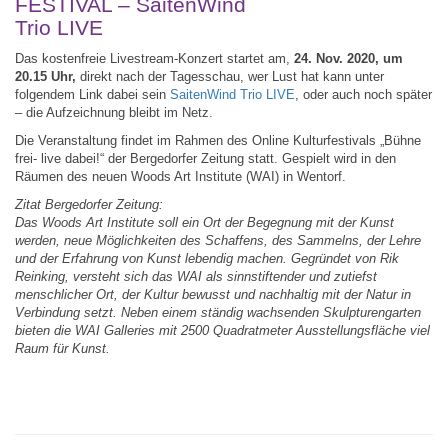
FESTIVAL – SaitenWind
Trio LIVE
Das kostenfreie Livestream-Konzert startet am,
24. Nov. 2020, um
20.15 Uhr,
direkt nach der Tagesschau, wer Lust hat kann unter
folgendem Link dabei sein
SaitenWind Trio LIVE
, oder auch noch später
– die Aufzeichnung bleibt im Netz.
Die Veranstaltung findet im Rahmen des Online Kulturfestivals „Bühne
frei- live dabei!“ der Bergedorfer Zeitung statt. Gespielt wird in den
Räumen des neuen Woods Art Institute (WAI) in Wentorf.
Zitat Bergedorfer Zeitung:
Das Woods Art Institute soll ein Ort der Begegnung mit der Kunst
werden, neue Möglichkeiten des Schaffens, des Sammelns, der Lehre
und der Erfahrung von Kunst lebendig machen. Gegründet von Rik
Reinking, versteht sich das WAI als sinnstiftender und zutiefst
menschlicher Ort, der Kultur bewusst und nachhaltig mit der Natur in
Verbindung setzt. Neben einem ständig wachsenden Skulpturengarten
bieten die WAI Galleries mit 2500 Quadratmeter Ausstellungsfläche viel
Raum für Kunst.