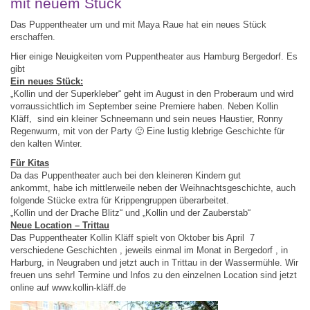
mit neuem Stück
Das Puppentheater um und mit Maya Raue hat ein neues Stück
erschaffen.
Hier einige Neuigkeiten vom Puppentheater aus Hamburg Bergedorf. Es
gibt
Ein neues Stück:
„Kollin und der Superkleber“ geht im August in den Proberaum und wird
vorraussichtlich im September seine Premiere haben. Neben Kollin
Kläff, sind ein kleiner Schneemann und sein neues Haustier, Ronny
Regenwurm, mit von der Party 🙂 Eine lustig klebrige Geschichte für
den kalten Winter.
Für Kitas
Da das Puppentheater auch bei den kleineren Kindern gut
ankommt, habe ich mittlerweile neben der Weihnachtsgeschichte, auch
folgende Stücke extra für Krippengruppen überarbeitet.
„Kollin und der Drache Blitz“ und „Kollin und der Zauberstab“
Neue Location – Trittau
Das Puppentheater Kollin Kläff spielt von Oktober bis April 7
verschiedene Geschichten , jeweils einmal im Monat in Bergedorf , in
Harburg, in Neugraben und jetzt auch in Trittau in der Wassermühle. Wir
freuen uns sehr! Termine und Infos zu den einzelnen Location sind jetzt
online auf www.kollin-kläff.de