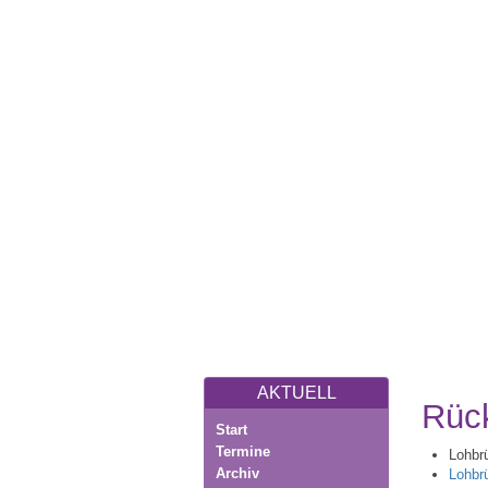
AKTUELL
Rück
Start
Termine
Lohbr
Archiv
Lohbr