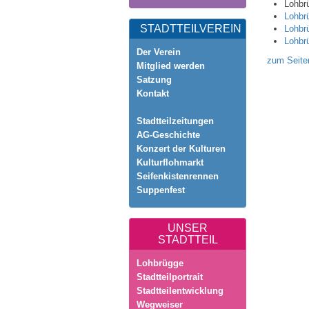
Lohbr
Lohbr
STADTTEILVEREIN
Lohbr
Lohbr
Der Verein
zum Seite
Mitglied werden
Satzung
Kontakt
Stadtteilzeitungen
AG-Geschichte
Konzert der Kulturen
Kulturflohmarkt
Seifenkistenrennen
Suppenfest
UNSER
STADTTEIL
Lohbrügge
Stadtteilportrait
Stadtteilentwicklung
Wegweiser